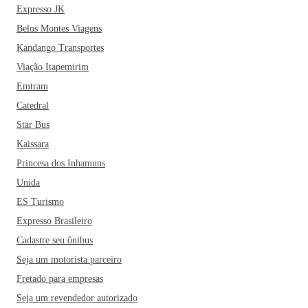
culturais como o artesanato, o Shopping do Aço e a
Expresso JK
Associação Esportiva e Recreativa Usipa. Vale a pena
Belos Montes Viagens
conhecer!
Kandango Transportes
Viação Itapemirim
Emtram
Catedral
Star Bus
Kaissara
Princesa dos Inhamuns
Unida
ES Turismo
Expresso Brasileiro
Cadastre seu ônibus
Seja um motorista parceiro
Fretado para empresas
Seja um revendedor autorizado