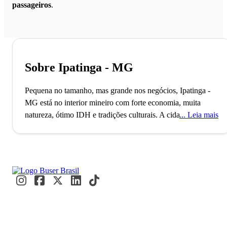
passageiros
.
Sobre Ipatinga - MG
Pequena no tamanho, mas grande nos negócios, Ipatinga -
MG está no interior mineiro com forte economia, muita
natureza, ótimo IDH e tradições culturais.
A cidade de
Leia mais
Ipatinga, localizada no interior do estado de Minas Gerais,
conta com mais de 200 mil habitantes e está entre as 70
melhores cidades do país para se viver após os 60 anos.
Embora seja considerada como um destino tranquilo,
Ipatinga é uma cidade agitada para o mundo dos negócios. A
economia do município gira em torno da indústria e possui
papel fundamental para as cidades ao seu redor, uma vez
que gera mais de 60% do Produto Interno Bruto (PIB)
metropolitano.
Ipatinga é uma das belas cidades da região do