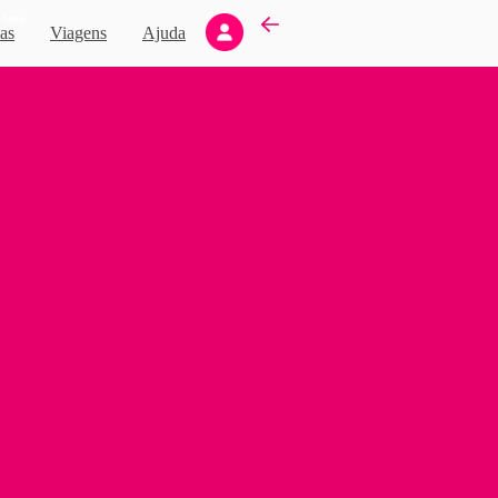
Novo
as
Viagens
Ajuda