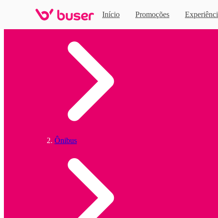
Início
Promoções
Experiênci
Home
Ônibus