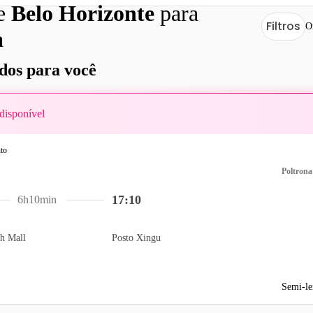
de
Belo Horizonte
para
Filtros
O
a
os para você
disponível
Poltrona
17:10
6h10min
ah Mall
Posto Xingu
Semi-le