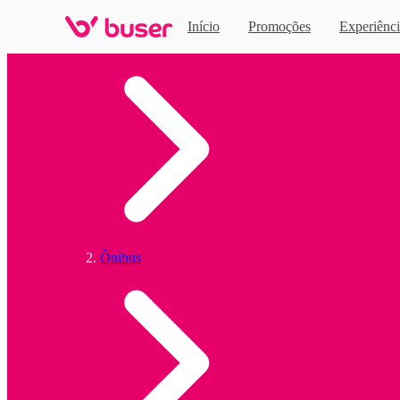
Início
Promoções
Experiênci
Home
Ônibus