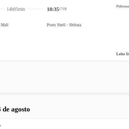
Poltrona
10:35
14h05min
17/08
 Mall
Posto Shell - Shibata
Leito I
 de agosto