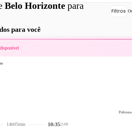
de
Belo Horizonte
para
Filtros
Or
os para você
disponível
Poltrona
10:35
14h05min
21/09