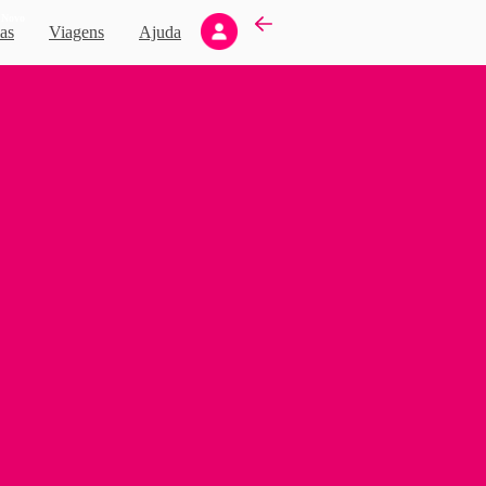
Novo
as
Viagens
Ajuda