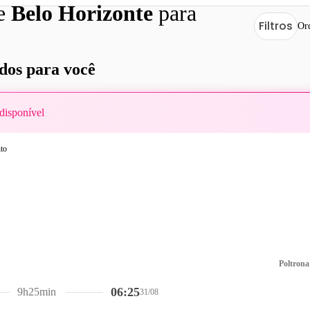
de
Belo Horizonte
para
Filtros
Or
os para você
disponível
Poltrona
06:25
9h25min
31/08