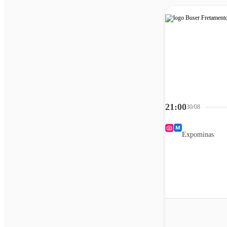
21:00
30/08
Expominas