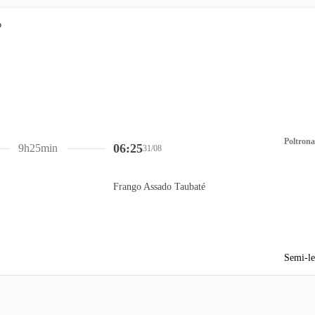
Poltrona
06:25
9h25min
31/08
Frango Assado Taubaté
Semi-le