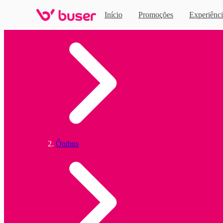
Início
Promoções
Experiênci
Home
Ônibus