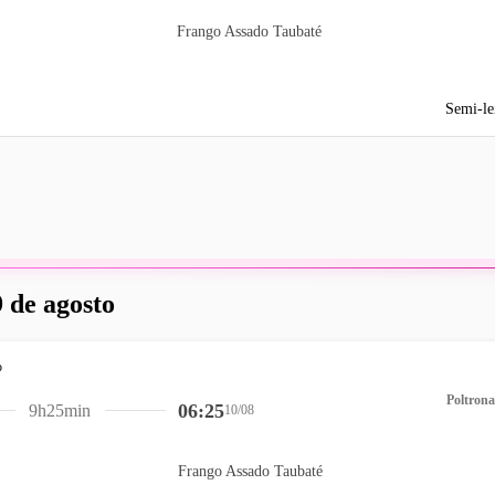
Frango Assado Taubaté
Semi-le
 de agosto
Poltrona
06:25
9h25min
10/08
Frango Assado Taubaté