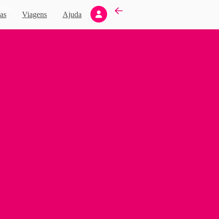
Novo
as
Viagens
Ajuda