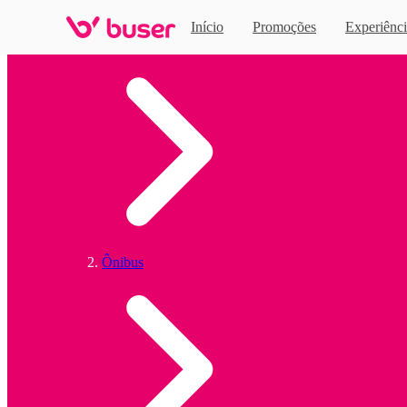
Início
Promoções
Experiênci
Home
Ônibus