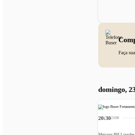
Comp
Faça sua
domingo, 23
20:30
23/08
Mercure BH Lourdes