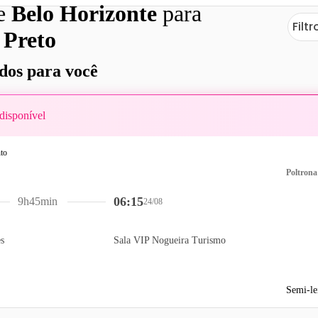
de
Belo Horizonte
para
Filtr
 Preto
os para você
disponível
Poltrona
06:15
9h45min
24/08
s
Sala VIP Nogueira Turismo
Semi-le