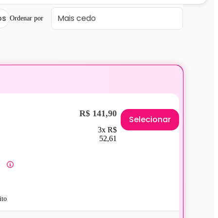
os
Ordenar por
R$ 141,90
Selecionar
3x R$
52,61
ito