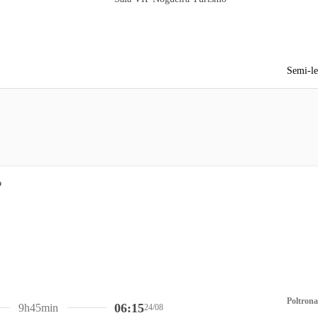
Semi-le
Poltrona
06:15
9h45min
24/08