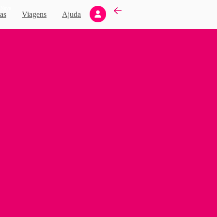
Novo
as
Viagens
Ajuda