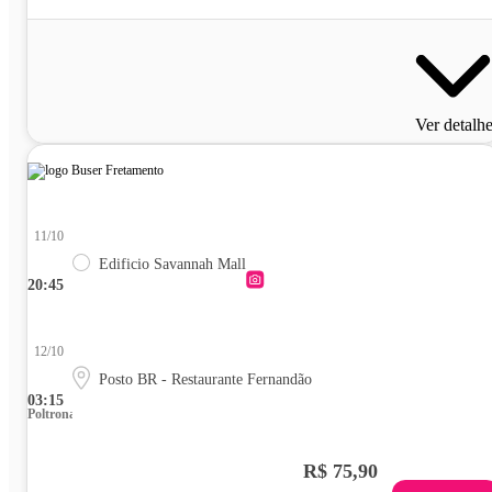
Ver detalh
11/10
Edificio Savannah Mall
20:45
12/10
Posto BR - Restaurante Fernandão
03:15
Poltrona
R$ 75,90