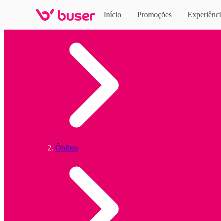
Início
Promoções
Experiênci
Home
Ônibus