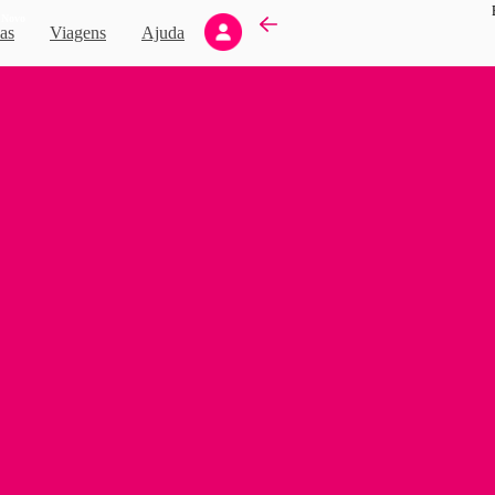
Novo
as
Viagens
Ajuda