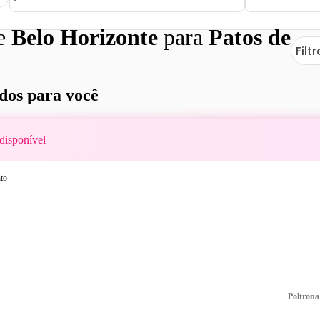
de
Belo Horizonte
para
Patos de
Filt
os para você
disponível
Poltrona