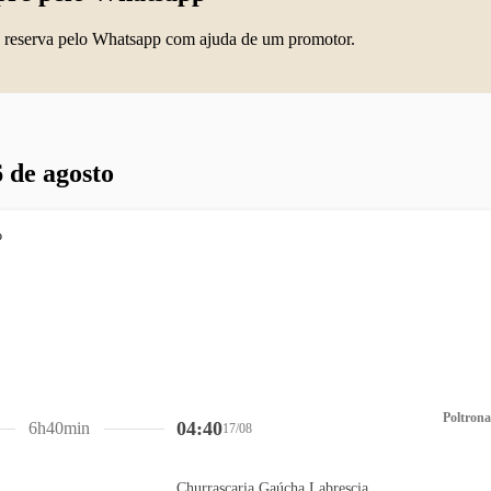
 reserva pelo Whatsapp com ajuda de um promotor.
 de agosto
Poltrona
04:40
6h40min
17/08
Churrascaria Gaúcha Labrescia