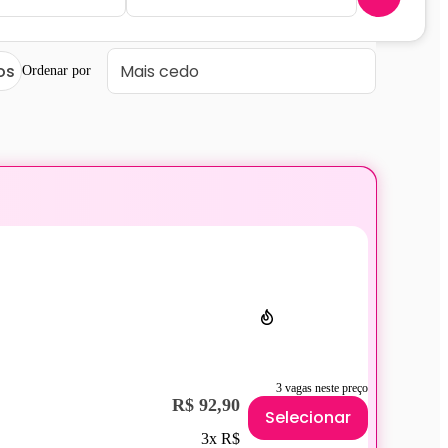
ros
Ordenar por
3 vagas neste preço
R$ 92,90
Selecionar
3x R$