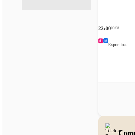
22:00
09/08
Expominas
Comp