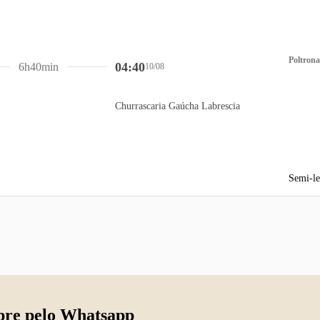
Poltrona
04:40
6h40min
10/08
Churrascaria Gaúcha Labrescia
Semi-le
re pelo Whatsapp