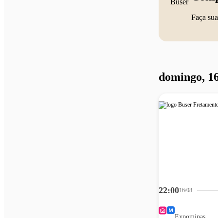
Faça sua
domingo, 16
22:00
16/08
Expominas