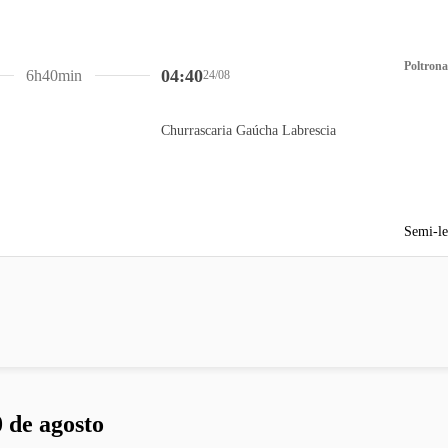
Poltrona
04:40
6h40min
24/08
Churrascaria Gaúcha Labrescia
Semi-le
 de agosto