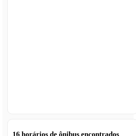
São Luís - MA
16 horários
de ônibus encontrados