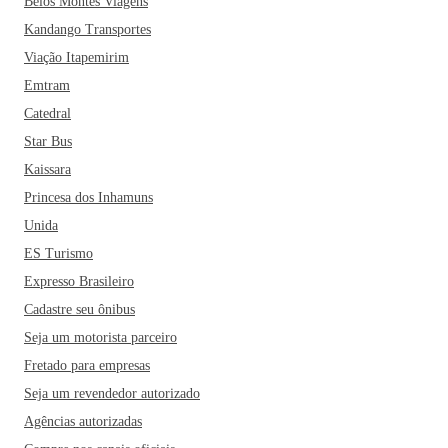
Belos Montes Viagens
Kandango Transportes
Viação Itapemirim
Emtram
Catedral
Star Bus
Kaissara
Princesa dos Inhamuns
Unida
ES Turismo
Expresso Brasileiro
Cadastre seu ônibus
Seja um motorista parceiro
Fretado para empresas
Seja um revendedor autorizado
Agências autorizadas