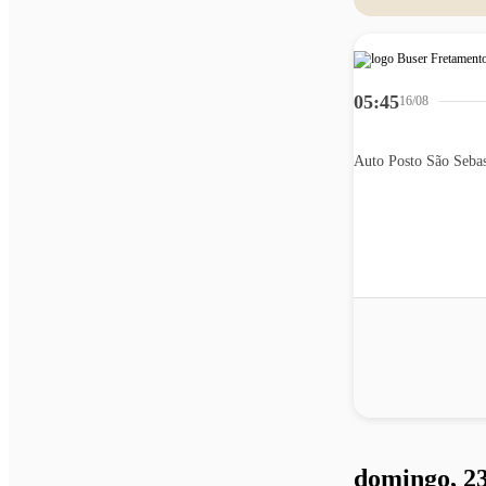
05:45
16/08
domingo, 23