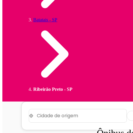
Batatais - SP
Ribeirão Preto - SP
Ônibus 