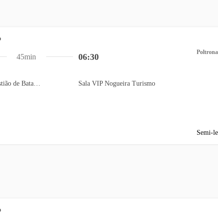
Poltrona
06:30
45min
Auto Posto São Sebastião de Batatais
Sala VIP Nogueira Turismo
Semi-le