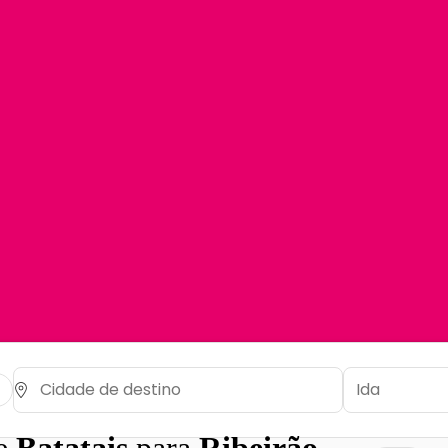
de
Batatais
para
Ribeirão