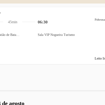
Poltrona
06:30
45min
Auto Posto São Sebastião de Batatais
Sala VIP Nogueira Turismo
Leito I
 de agosto