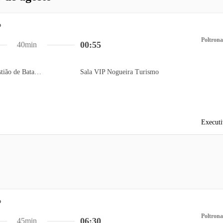
Poltrona
00:55
40min
Auto Posto São Sebastião de Batatais
Sala VIP Nogueira Turismo
Executi
Poltrona
06:30
45min