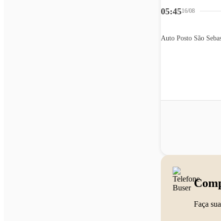
05:45
16/08
Comp
Faça sua