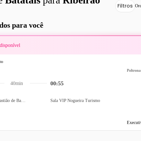
Filtros
Ord
os para você
disponível
Poltrona
00:55
40min
Auto Posto São Sebastião de Batatais
Sala VIP Nogueira Turismo
Executi