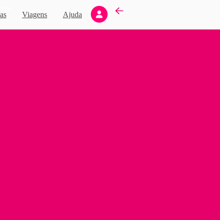
Novo
as
Viagens
Ajuda