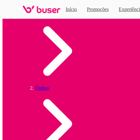
Início
Promoções
Experiênci
Home
Ônibus