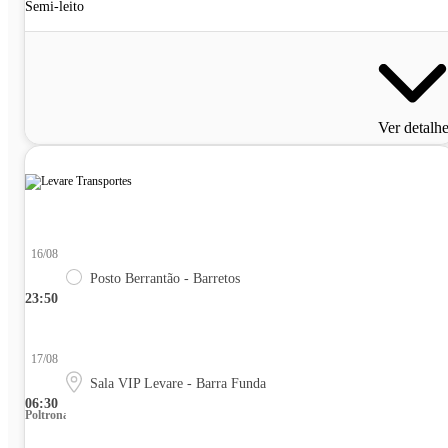
Semi-leito
Ver detalh
16/08
Posto Berrantão - Barretos
23:50
17/08
Sala VIP Levare - Barra Funda
06:30
Poltrona