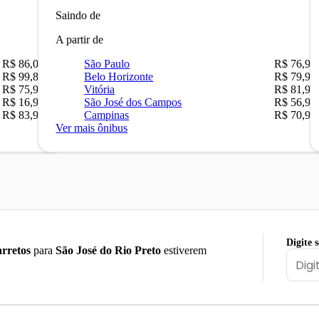
Saindo de
A partir de
R$ 86,00
São Paulo
R$ 76,90
R$ 99,89
Belo Horizonte
R$ 79,90
R$ 75,90
Vitória
R$ 81,90
R$ 16,90
São José dos Campos
R$ 56,90
R$ 83,90
Campinas
R$ 70,90
Ver mais ônibus
Digite 
rretos
para
São José do Rio Preto
estiverem