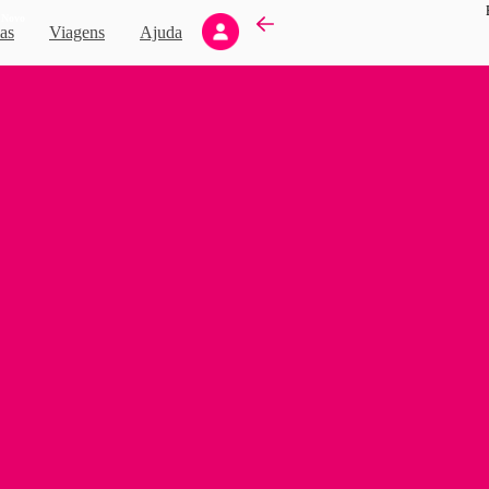
Novo
as
Viagens
Ajuda