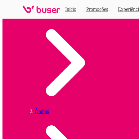
Início
Promoções
Experiênci
Home
Ônibus