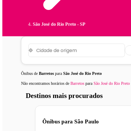
São José do Rio Preto - SP
Ônibus de
Barretos
para
São José do Rio Preto
Não encontramos horários
de
Barretos
para
São José do Rio Preto
Destinos mais procurados
Ônibus para
São Paulo