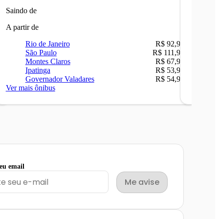
Saindo de
Saindo 
A partir de
A partir 
Rio de Janeiro
R$ 92,90
Ri
São Paulo
R$ 111,90
Be
Montes Claros
R$ 67,90
Sã
Ipatinga
R$ 53,90
Ip
Governador Valadares
R$ 54,90
Ca
Ver mais ônibus
Ver mais
seu email
Me avise