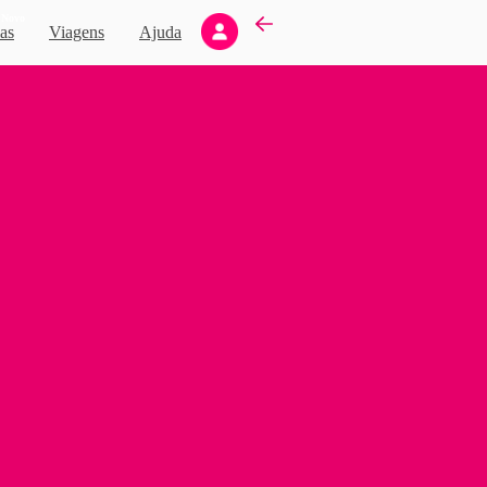
Novo
as
Viagens
Ajuda