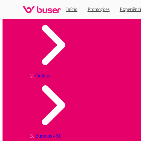
Início
Promoções
Experiênci
Home
Ônibus
Barretos - SP