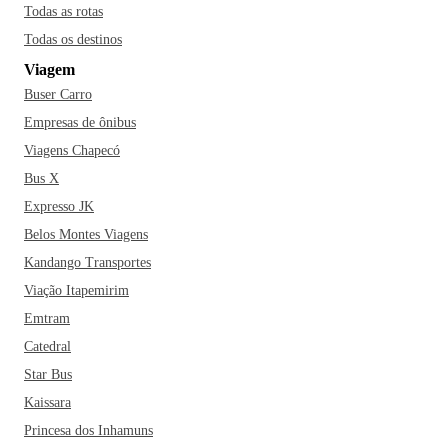
considerada o Caribe Brasileiro, verdadeiro paraíso das
Todas as rotas
águas. Alguns passeios e destinos são obrigatórios e
Todas os destinos
indispensáveis para quem conhece a cidade; as piscinas
Viagem
naturais e o mergulho nas galés de Maragogi e a beleza das
Buser Carro
praias de São Miguel dos Milagres. Na parte urbana da
cidade, a Praia da Ponta Verde é a mais movimentada da
Empresas de ônibus
região, mas que não deixa a desejar na beleza. A Praia
Viagens Chapecó
Pajuçara também é um destaque, com as jangadas que
Bus X
deixam o cenário ainda mais paradisíaco e local de
Expresso JK
embarque para os passeios até as piscinas naturais. Coloque
Belos Montes Viagens
no roteiro um passeio de buggy pela Praia do Gunga e uma
Kandango Transportes
visita à Praia do Francês, para apreciar o pôr-do-sol mais
bonito da região.
A Praia de Ipioca também é o destino ideal
Viação Itapemirim
para os turistas que gostam de mais badalação; além de
Emtram
aproveitar as paisagens incríveis, vale a pena passar o dia no
Catedral
Hibiscus Beach Club, que oferece toda infraestrutura e
Star Bus
conforto.
O estilo das casas em tons pastéis dão um charme
Kaissara
sem igual ao destino considerado um verdadeiro paraíso do
Princesa dos Inhamuns
litoral brasileiro. O que não falta na cidade são lugares