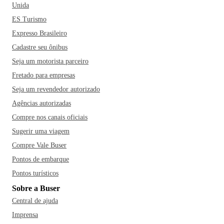
interessantes para passar o tempo e fazer umas comprinhas
Unida
com produtos de artesanato local e lembrancinhas típicas da
ES Turismo
cidade; por isso, vale a visita à Feira de Artesanato na Praia
Expresso Brasileiro
de Ponta Verde ou à Mostra de Artesanato dos Guerreiros.
Cadastre seu ônibus
Outra atração indispensável para quem quer curtir a cultura
Seja um motorista parceiro
nordestina de verdade, o Bar do Lampião oferece o que há
Fretado para empresas
de melhor na arte do forró pé de serra.
A culinária típica da
região também é um espetáculo à parte, onde a especialidade
Seja um revendedor autorizado
são os frutos do mar. O prato especial é o caldo de sururu,
Agências autorizadas
marisco preparado no leite de coco. Dentre os restaurantes
Compre nos canais oficiais
mais famosos da cidade estão o Imperador dos Camarões, a
Sugerir uma viagem
Bodega do Sertão, o Restaurante Janga Praia e a Tapioca
Compre Vale Buser
Maria Bonita. Ah, não deixe de experimentar também o
Pontos de embarque
sururu do Peixarão, prato feito com moluscos e uma boa
porção de carne de sol com macaxeira! E para se refrescar
Pontos turísticos
do típico calor nordestino, aproveite a Sorveteria Bali.
Sobre a Buser
Central de ajuda
Imprensa