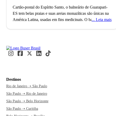
Cartão-postal do Espírito Santo, o balneário de Guarapari-
ES tem belas praias e suas areias monazíticas são únicas na
América Latina, usadas em fins medicinais.
O balneário de
Leia mais
Guarapari está situado no estado do Espírito Santo e conta
com pouco mais de 100 mil habitantes. O município, que
pertence à Região Metropolitana de Vitória, foi fundado no
ano de 1948 e está situado a 51 km da capital do Estado
capixaba. A origem do nome da cidade de Guarapari é
indígena e faz referência à ave de plumagem vermelha
Guará, muito comum na região na época da fundação do
município; já o termo “Pari” refere-se à arma utilizada pelos
povos indígenas para caça.
Com belíssimas praias, paisagens
Destinos
naturais, falésias e um clima tropical quente, Guarapari é um
Rio de Janeiro ➝ São Paulo
destino turístico bastante popular do Brasil e concentra
São Paulo ➝ Rio de Janeiro
inúmeras atrações para quem curte os dias de sol do verão,
como a Praia de Setiba, a Praia Bacutia, a Praia do Morro, a
São Paulo ➝ Belo Horizonte
Praia dos Padres e as Três Praias. O município de Guarapari
São Paulo ➝ Curitiba
também é famoso por oferecer para seus visitantes muito