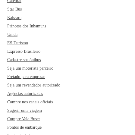
Catedral
não pode ir embora sem experimentar as delícias da culinária
Star Bus
capixaba. Dentre os restaurantes mais famosos da cidade
Kaissara
estão o Gaeta, o Cantinho da Curuca, o Dal Mare
Princesa dos Inhamuns
Restaurante e a Casa Marracini. E aí, já reservou a sua
passagem de ônibus para Guarapari?
Unida
ES Turismo
Expresso Brasileiro
Cadastre seu ônibus
Seja um motorista parceiro
Fretado para empresas
Seja um revendedor autorizado
Agências autorizadas
Compre nos canais oficiais
Sugerir uma viagem
Compre Vale Buser
Pontos de embarque