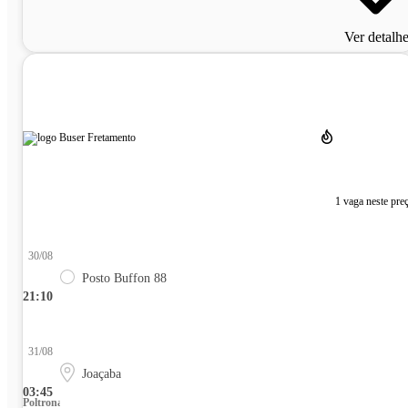
Ver detalh
1 vaga neste pre
30/08
Posto Buffon 88
21:10
31/08
Joaçaba
03:45
Poltrona