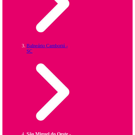
Balneário Camboriú -
SC
São Miguel do Oeste -