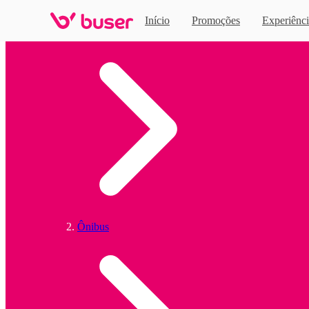
Início
Promoções
Experiênci
Home
Ônibus