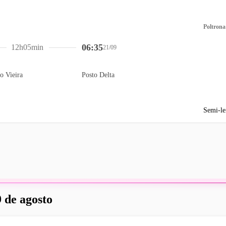
Poltrona
06:35
12h05min
21/09
o Vieira
Posto Delta
Semi-le
 de agosto