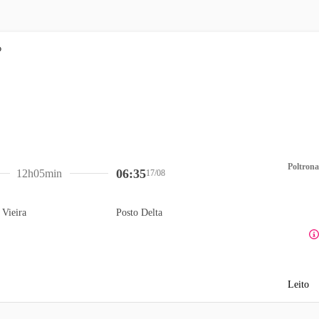
Poltrona
06:35
12h05min
17/08
 Vieira
Posto Delta
Leito