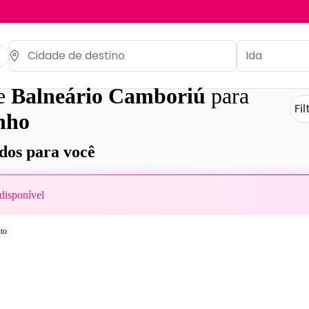
de
Balneário Camboriú
para
Fil
nho
os para você
disponível