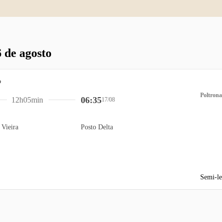
 de agosto
Poltrona
06:35
12h05min
17/08
 Vieira
Posto Delta
Semi-le