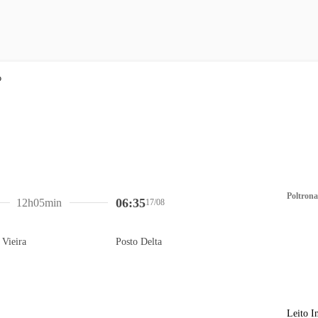
Poltrona
06:35
12h05min
17/08
 Vieira
Posto Delta
Leito I