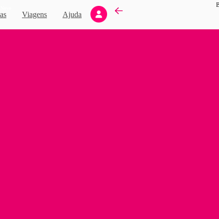
B
Novo
as
Viagens
Ajuda