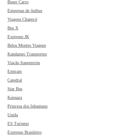
Buser Carro
Lafaiete é tentador. São tantas opções deliciosas que o
paraíso gastronômico proporciona, que a dica é conhecer um
Empresas de ônibus
pouquinho de cada cultura representada por meio das
Viagens Chapecó
comidas e restaurantes típicos. Dentre elas é possível provar,
Bus X
por exemplo, frutos do mar, iguarias italianas e claro, a
Expresso JK
clássica gastronomia mineira.
Conselheiro Lafaiete é um
Belos Montes Viagens
destino que você precisa conhecer em sua próxima viagem.
Kandango Transportes
Bora fazer as malas?
Viação Itapemirim
Emtram
Catedral
Star Bus
Kaissara
Princesa dos Inhamuns
Unida
ES Turismo
Expresso Brasileiro