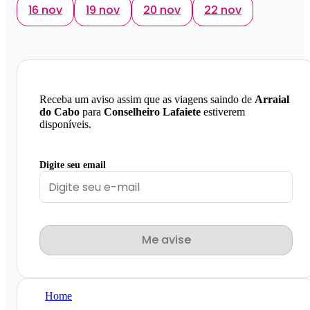
16 nov
19 nov
20 nov
22 nov
Receba um aviso assim que as viagens saindo de
Arraial
do Cabo
para
Conselheiro Lafaiete
estiverem
disponíveis.
Digite seu email
Me avise
Home