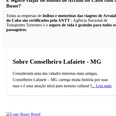
É seguro viajar de ônibus de Arraial do Cabo
com 
Buser?
Todas as empresas de
ônibus e motoristas das viagens de Arraial
do Cabo são certificados pela ANTT
- Agência Nacional de
Transportes Terrestres e o
seguro de vida é gratuito para todos o
passageiros
.
Sobre Conselheiro Lafaiete - MG
Considerada uma das cidades mineiras mais antigas,
Conselheiro Lafaiete – MG carrega muita história por suas
ruas e é uma atração ideal para turismo cultural
Situada no
Leia mais
Estado de Minas Gerais, a cidade de Conselheiro Lafaiete -
cujo nome homenageia um famoso jurista e dono de terras -
foi oficialmente fundada no ano de 1790. O local, antes
povoado por tribos indígenas, já era explorado na época da