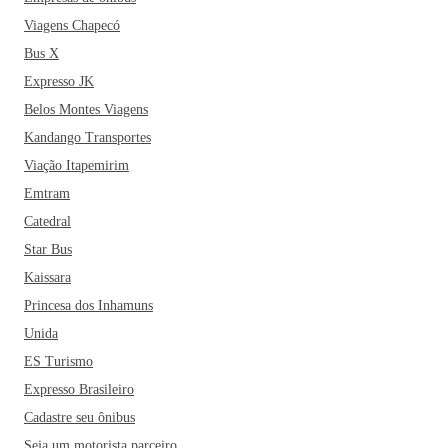
Viagens Chapecó
Bus X
Expresso JK
Belos Montes Viagens
Kandango Transportes
Viação Itapemirim
Emtram
Catedral
Star Bus
Kaissara
Princesa dos Inhamuns
Unida
ES Turismo
Expresso Brasileiro
Cadastre seu ônibus
Seja um motorista parceiro