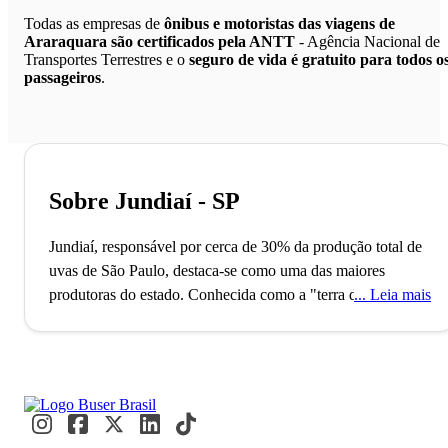
Todas as empresas de
ônibus e motoristas das viagens de
Araraquara são certificados pela ANTT
- Agência Nacional de
Transportes Terrestres e o
seguro de vida é gratuito para todos o
passageiros
.
Sobre Jundiaí - SP
Jundiaí, responsável por cerca de 30% da produção total de
uvas de São Paulo, destaca-se como uma das maiores
produtoras do estado. Conhecida como a "terra da uva e do
Leia mais
morango", a cidade também possui o 7º maior Produto
Interno Bruto de São Paulo, refletindo sua força econômica.
Nos fins de semana, moradores das proximidades visitam
suas rotas turísticas e desfrutam das delícias locais.
A Rota
Turística do Vinho, que é uma das principais atrações da
cidade, promete encantar os visitantes com o sabor dos