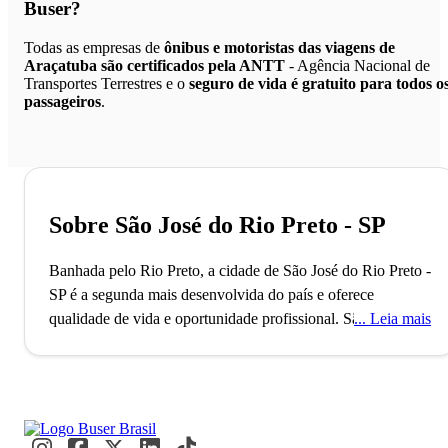
Buser?
Todas as empresas de
ônibus e motoristas das viagens de
Araçatuba são certificados pela ANTT
- Agência Nacional de
Transportes Terrestres e o
seguro de vida é gratuito para todos o
passageiros
.
Sobre São José do Rio Preto - SP
Banhada pelo Rio Preto, a cidade de São José do Rio Preto -
SP é a segunda mais desenvolvida do país e oferece
qualidade de vida e oportunidade profissional.
São José do
Leia mais
Rio Preto foi nomeada pela Firjan como a segunda cidade
mais desenvolvida do Brasil. Com mais de 450 mil
habitantes, ela se destaca como um dos principais polos
industriais e culturais do interior paulista. Na Represa
Municipal, moradores e visitantes observam as capivaras