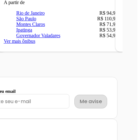
A partir de
A partir 
Rio de Janeiro
R$ 94,90
Ri
São Paulo
R$ 110,90
Be
Montes Claros
R$ 71,90
Sã
Ipatinga
R$ 53,90
Ip
Governador Valadares
R$ 54,90
Ca
Ver mais ônibus
Ver mais
seu email
Me avise