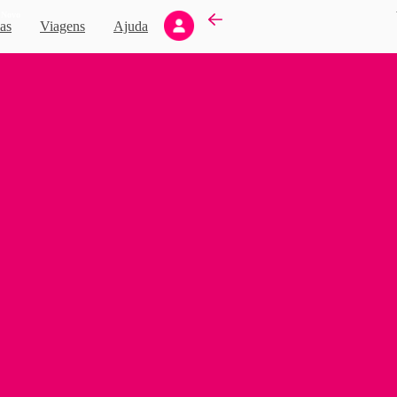
Novo
as
Viagens
Ajuda