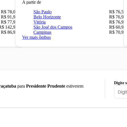
A partir de
R$ 78,02
São Paulo
R$ 76,59
R$ 91,90
Belo Horizonte
R$ 76,90
R$ 77,90
Vitória
R$ 76,90
R$ 142,90
São José dos Campos
R$ 60,90
R$ 86,90
Campinas
R$ 70,90
Ver mais ônibus
Digite 
raçatuba
para
Presidente Prudente
estiverem