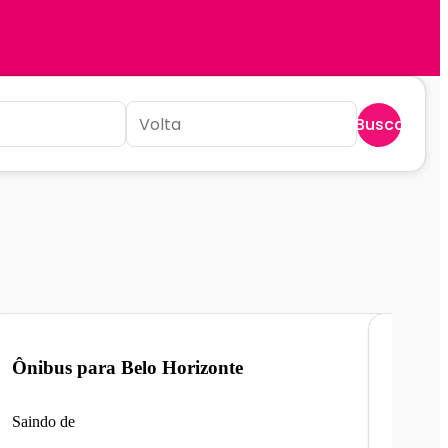
Buscar
Ônibus para
Belo Horizonte
Ônibu
Saindo de
Saindo 