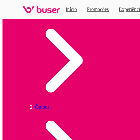
Início
Promoções
Experiênci
Home
Ônibus