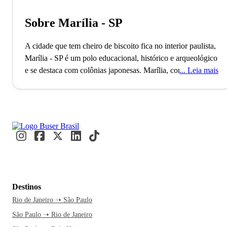
Sobre Marília - SP
A cidade que tem cheiro de biscoito fica no interior paulista,
Marília - SP é um polo educacional, histórico e arqueológico
e se destaca com colônias japonesas.
Marília, com mais de
Leia mais
200 mil habitantes, é a 23ª melhor cidade para se viver no
Brasil, segundo a Firjan. Conhecida como a "Capital do
Alimento", a cidade se destaca pela produção de alimentos e
pela presença de grandes universidades como UNESP e
FAMEMA. Visitantes e moradores desfrutam de passeios ao
ar livre e exploram o Museu de Paleontologia para conhecer
a história local.
Ao seguir em direção a Marília, você já
imagina a visita ao Museu de Paleontologia, explorando a
história fascinante da cidade. É uma viagem que promete
Destinos
surpresas e experiências únicas, então por que adiar? Com a
Rio de Janeiro ➝ São Paulo
Buser, sua passagem de ônibus garante um trajeto
São Paulo ➝ Rio de Janeiro
confortável, deixando você com tempo livre para relaxar.