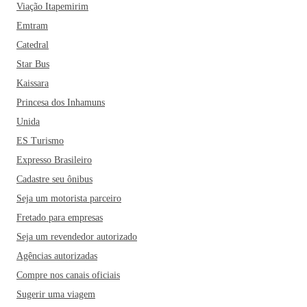
Viação Itapemirim
Emtram
Catedral
Star Bus
Kaissara
Princesa dos Inhamuns
Unida
ES Turismo
Expresso Brasileiro
Cadastre seu ônibus
Seja um motorista parceiro
Fretado para empresas
Seja um revendedor autorizado
Agências autorizadas
Compre nos canais oficiais
Sugerir uma viagem