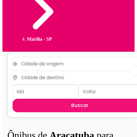
Marília - SP
Buscar
Ônibus de
Araçatuba
para