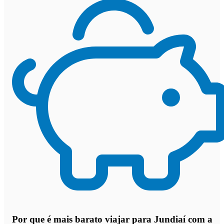
Por que
é mais barato viajar para Jundiaí com a