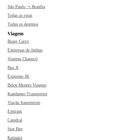
aproveite um dos espetáculos. Curtiu? Então prepare-se e vá
São Paulo ➝ Brasília
logo para Jundiaí!
Todas as rotas
Todas os destinos
Viagem
Buser Carro
Empresas de ônibus
Viagens Chapecó
Bus X
Expresso JK
Belos Montes Viagens
Kandango Transportes
Viação Itapemirim
Emtram
Catedral
Star Bus
Kaissara