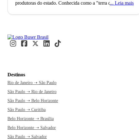
produtoras do estado. Conhecida como a "terra da uva e do
Leia mais
morango", a cidade também possui o 7º maior Produto
Interno Bruto de São Paulo, refletindo sua força econômica.
Nos fins de semana, moradores das proximidades visitam
suas rotas turísticas e desfrutam das delícias locais.
A Rota
Turística do Vinho, que é uma das principais atrações da
cidade, promete encantar os visitantes com o sabor dos
vinhos locais. Essa viagem é perfeita para quem busca uma
pausa da rotina e um mergulho na cultura e sabores do
interior paulista. Com uma passagem de ônibus pela Buser,
Destinos
você aproveita o conforto e o tempo livre para relaxar, sem
Rio de Janeiro ➝ São Paulo
se preocupar com a direção. O atendimento está disponível
São Paulo ➝ Rio de Janeiro
24h, garantindo segurança e facilidade na sua experiência.
Quando o ônibus chega à rodoviária, você já pode sentir a
São Paulo ➝ Belo Horizonte
energia única do lugar.
No Jardim Botânico, caminhe entre
São Paulo ➝ Curitiba
as trilhas e tire um tempo para relaxar em meio à natureza.
Belo Horizonte ➝ Brasília
Experimente as delícias locais na Adega Maziero, onde você
Belo Horizonte ➝ Salvador
pode se sentar calmamente para um bom vinho. Se estiver
São Paulo ➝ Salvador
procurando mais cultura, vá até o Teatro Polytheama e