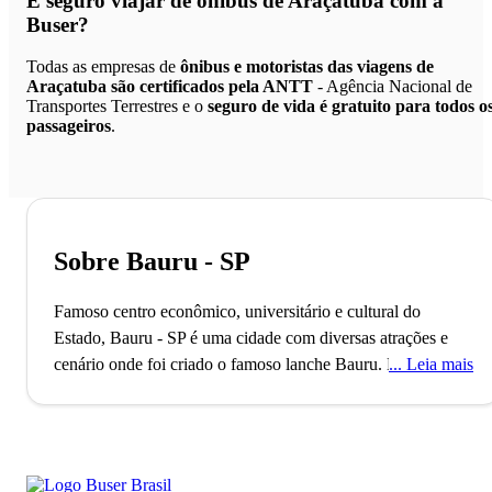
É seguro viajar de ônibus de Araçatuba
com a
Buser?
Todas as empresas de
ônibus e motoristas das viagens de
Araçatuba são certificados pela ANTT
- Agência Nacional de
Transportes Terrestres e o
seguro de vida é gratuito para todos o
passageiros
.
Sobre Bauru - SP
Famoso centro econômico, universitário e cultural do
Estado, Bauru - SP é uma cidade com diversas atrações e
cenário onde foi criado o famoso lanche Bauru.
Bauru já foi
Leia mais
conhecida como a Capital Nacional do Voo a Vela,
destacando-se com um dos primeiros aeroclubes do interior
de São Paulo. Com mais de 370 mil habitantes, a cidade
também é famosa por ser o berço do primeiro astronauta