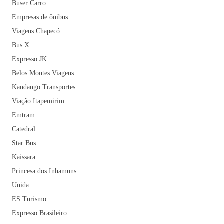
Buser Carro
esperando o quê? Bauru tá te chamando!
Empresas de ônibus
Viagens Chapecó
Bus X
Expresso JK
Belos Montes Viagens
Kandango Transportes
Viação Itapemirim
Emtram
Catedral
Star Bus
Kaissara
Princesa dos Inhamuns
Unida
ES Turismo
Expresso Brasileiro