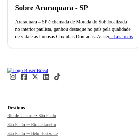
Sobre Araraquara - SP
Araraquara – SP é chamada de Morada do Sol; localizada
no interior paulista, ganhou destaque no país pela qualidade
de vida e as famosas Coxinhas Douradas.
As cerca de mil
Leia mais
pegadas de dinossauros cadastradas pela Universidade
Federal de São Carlos destacam Araraquara, fundada em
1817, como um ponto de interesse paleontológico. Este
município, com mais de 250 mil habitantes, também é
conhecido por suas famosas coxinhas de Bueno de Andrada,
atraindo visitantes de todo o Brasil. Todos os anos,
estudantes chegam para integrar as renomadas faculdades
UNESP e UNIARA, enriquecendo a vida cultural e
acadêmica da região.
A parada deliciosa para saborear as
Destinos
famosas coxinhas de Bueno de Andrada é um ótimo motivo
Rio de Janeiro ➝ São Paulo
para visitar Araraquara. Não há melhor momento para fazer
São Paulo ➝ Rio de Janeiro
essa viagem e experimentar essa iguaria que atrai visitantes
de todo o Brasil. Com a Buser, a passagem de ônibus
São Paulo ➝ Belo Horizonte