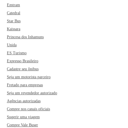
Emtram
Catedral
Star Bus
Kaissara
Princesa dos Inhamuns
Unida
ES Turismo
Expresso Brasileiro
Cadastre seu ônibus
Seja um motorista parceiro
Fretado para empresas
Seja um revendedor autorizado
Agências autorizadas
Compre nos canais oficiais
Sugerir uma viagem
Compre Vale Buser