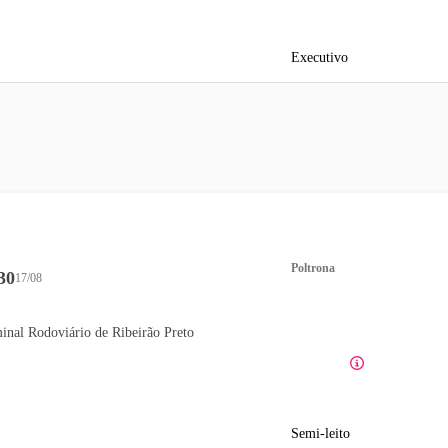
Executivo
Poltrona
30
17/08
inal Rodoviário de Ribeirão Preto
Semi-leito