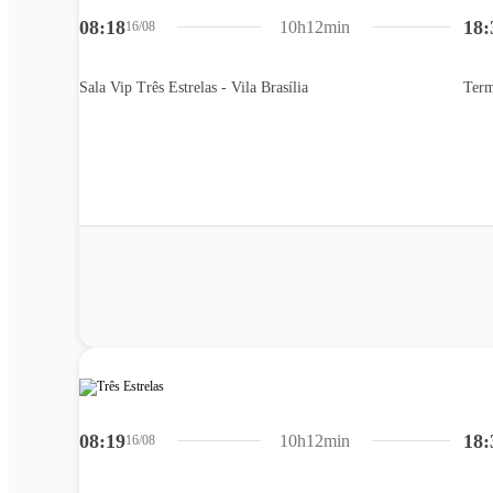
08:18
18:
10h12min
16/08
Sala Vip Três Estrelas - Vila Brasília
Term
08:19
18:
10h12min
16/08