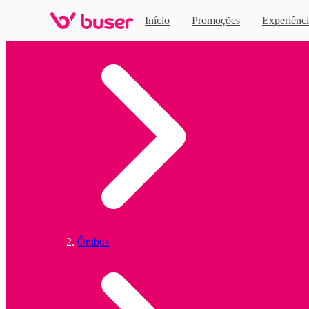
Início
Promoções
Experiênci
Home
Ônibus