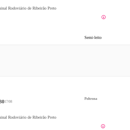
inal Rodoviário de Ribeirão Preto
Semi-leito
Poltrona
30
17/08
inal Rodoviário de Ribeirão Preto