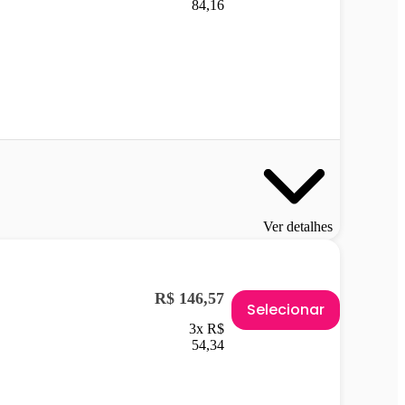
84,16
Ver detalhes
R$ 146,57
Selecionar
3x R$
54,34