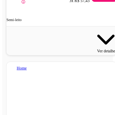
3x R$ 57,43
Semi-leito
Ver detalh
Home