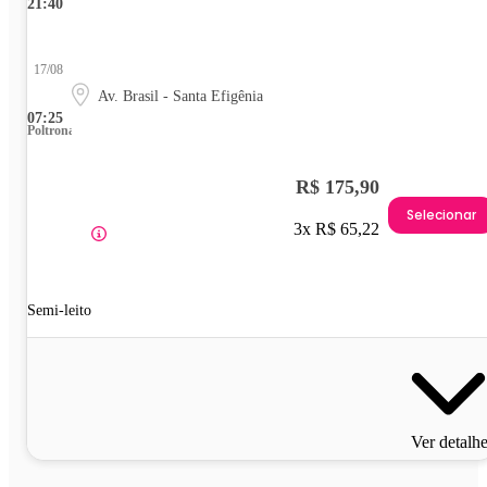
21:40
17/08
Av. Brasil - Santa Efigênia
07:25
Poltrona
R$ 175,90
Selecionar
3x R$ 65,22
Semi-leito
Ver detalh