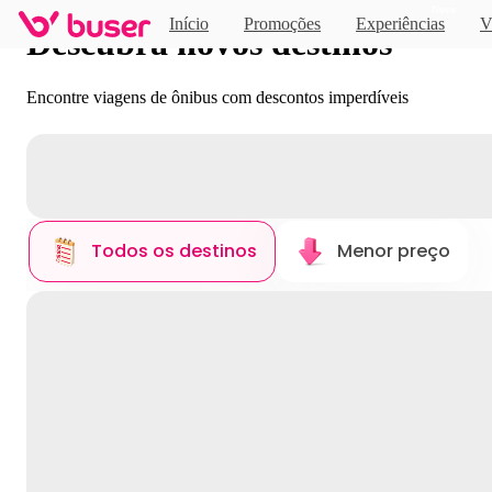
Novo
Início
Promoções
Experiências
V
Descubra novos destinos
Encontre viagens de ônibus com descontos imperdíveis
Todos os destinos
Menor preço