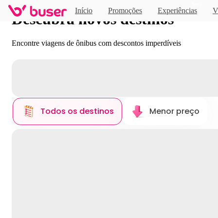
Novo
Início
Promoções
Experiências
V
Descubra novos destinos
Encontre viagens de ônibus com descontos imperdíveis
Todos os destinos
Menor preço