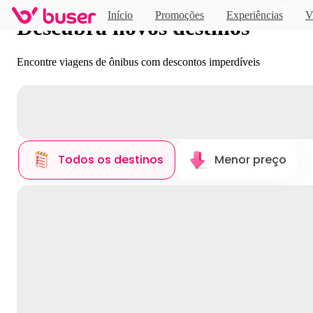
Novo
Início
Promoções
Experiências
V
Descubra novos destinos
Encontre viagens de ônibus com descontos imperdíveis
Todos os destinos
Menor preço