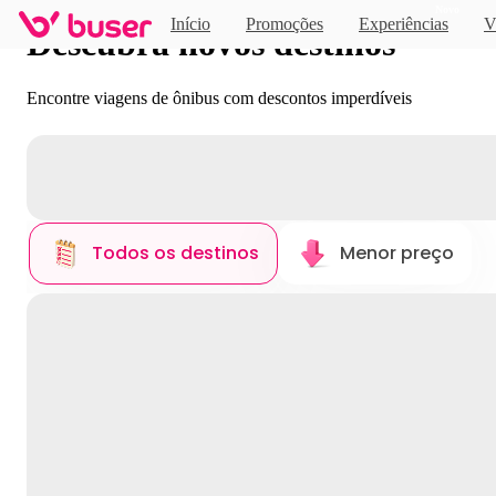
Novo
Início
Promoções
Experiências
V
Descubra novos destinos
Encontre viagens de ônibus com descontos imperdíveis
Todos os destinos
Menor preço