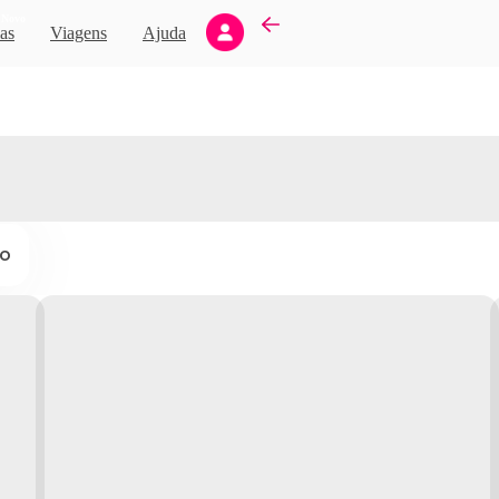
Novo
as
Viagens
Ajuda
ço