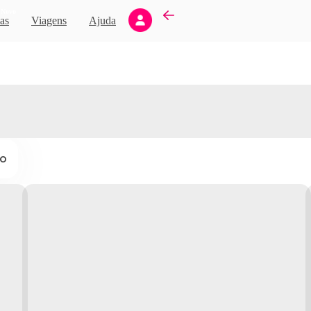
Novo
as
Viagens
Ajuda
ço