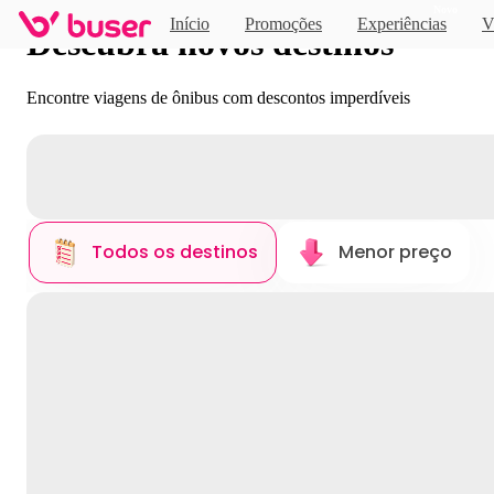
Novo
Início
Promoções
Experiências
V
Descubra novos destinos
Encontre viagens de ônibus com descontos imperdíveis
Todos os destinos
Menor preço