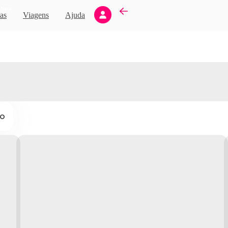
Novo
as
Viagens
Ajuda
ço