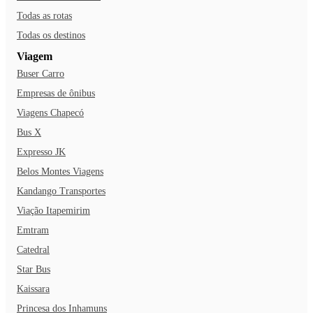
Todas as rotas
Todas os destinos
Viagem
Buser Carro
Empresas de ônibus
Viagens Chapecó
Bus X
Expresso JK
Belos Montes Viagens
Kandango Transportes
Viação Itapemirim
Emtram
Catedral
Star Bus
Kaissara
Princesa dos Inhamuns