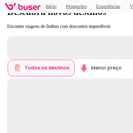
Novo
Início
Promoções
Experiências
V
Descubra novos destinos
Encontre viagens de ônibus com descontos imperdíveis
Todos os destinos
Menor preço