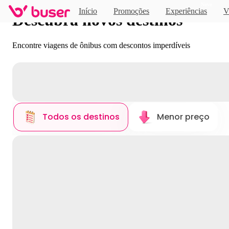
Novo
Início
Promoções
Experiências
V
Descubra novos destinos
Encontre viagens de ônibus com descontos imperdíveis
Todos os destinos
Menor preço