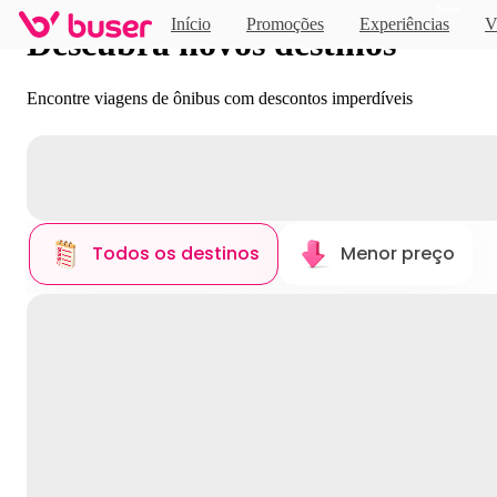
Novo
Início
Promoções
Experiências
V
Descubra novos destinos
Encontre viagens de ônibus com descontos imperdíveis
Todos os destinos
Menor preço