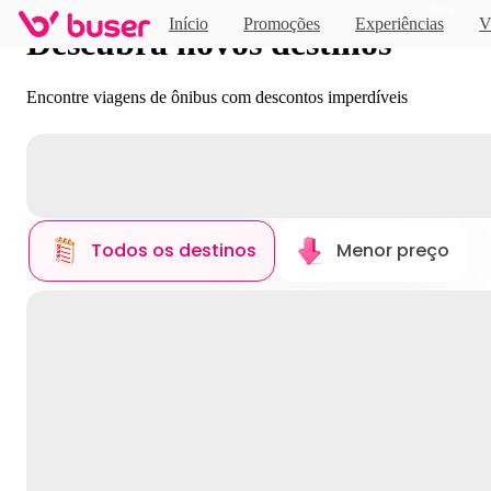
Novo
Início
Promoções
Experiências
V
Descubra novos destinos
Encontre viagens de ônibus com descontos imperdíveis
Todos os destinos
Menor preço