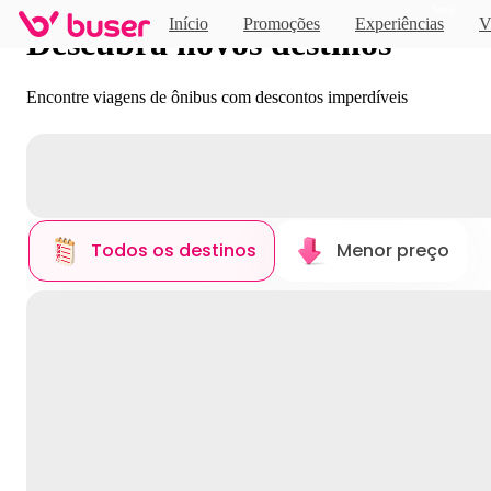
Novo
Início
Promoções
Experiências
V
Descubra novos destinos
Encontre viagens de ônibus com descontos imperdíveis
Todos os destinos
Menor preço