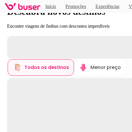
Novo
Início
Promoções
Experiências
V
Descubra novos destinos
Encontre viagens de ônibus com descontos imperdíveis
Todos os destinos
Menor preço