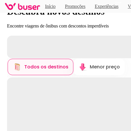
Novo
Início
Promoções
Experiências
V
Descubra novos destinos
Encontre viagens de ônibus com descontos imperdíveis
Todos os destinos
Menor preço