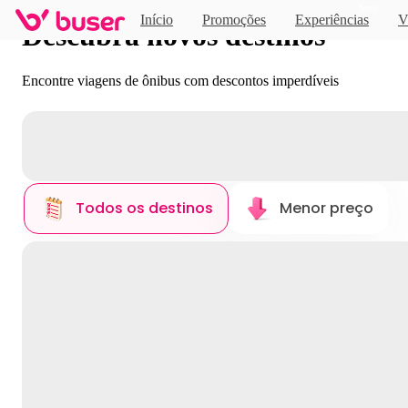
Novo
Início
Promoções
Experiências
V
Descubra novos destinos
Encontre viagens de ônibus com descontos imperdíveis
Todos os destinos
Menor preço