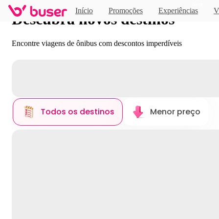
Novo
Início
Promoções
Experiências
V
Descubra novos destinos
Encontre viagens de ônibus com descontos imperdíveis
Todos os destinos
Menor preço