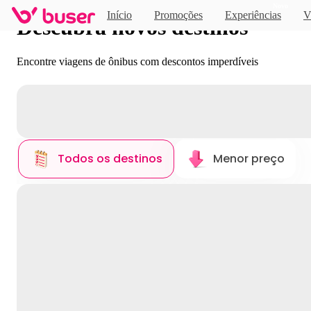
Novo
Início
Promoções
Experiências
V
Descubra novos destinos
Encontre viagens de ônibus com descontos imperdíveis
Todos os destinos
Menor preço