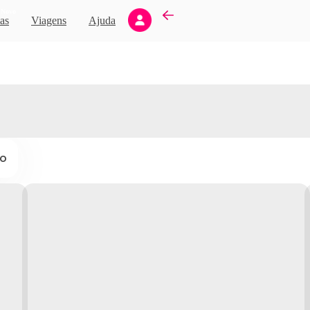
Novo
as
Viagens
Ajuda
ço