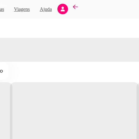
Novo
as
Viagens
Ajuda
ço