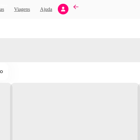
Novo
as
Viagens
Ajuda
ço