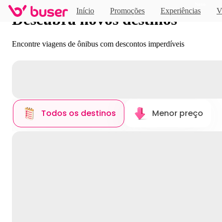
Novo
Início
Promoções
Experiências
V
Descubra novos destinos
Encontre viagens de ônibus com descontos imperdíveis
Todos os destinos
Menor preço